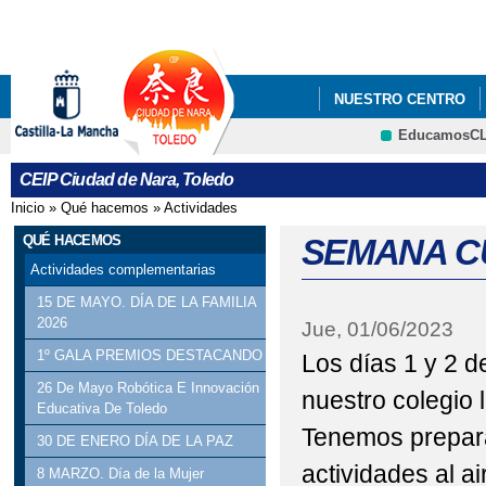
Pa
co
pri
NUESTRO CENTRO
EducamosC
ECOESCUELAS
E
CRFP
CEIP Ciudad de Nara, Toledo
Inicio
»
Qué hacemos
»
Actividades
Se encuentra usted aquí
QUÉ HACEMOS
SEMANA CU
Actividades complementarias
15 DE MAYO. DÍA DE LA FAMILIA
2026
Jue, 01/06/2023
1º GALA PREMIOS DESTACANDO
Los días 1 y 2 d
26 De Mayo Robótica E Innovación
nuestro colegio 
Educativa De Toledo
Tenemos prepar
30 DE ENERO DÍA DE LA PAZ
actividades al ai
8 MARZO. Día de la Mujer