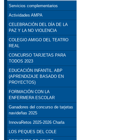
Servicios complementarios
Actividades AMPA
CELEBRACIÓN DEL DÍA DE LA
PAZ Y LA NO VIOLENCIA
COLEGIO AMIGO DEL TEATRO
REAL
CONCURSO TARJETAS PARA
TODOS 2023
EDUCACIÓN INFANTIL. ABP
(APRENDIZAJE BASADO EN
PROYECTOS)
FORMACIÓN CON LA
ENFERMERA ESCOLAR
Ganadores del concurso de tarjetas
navideñas 2025
InnovaRetos 2025-2026 Charla
LOS PEQUES DEL COLE