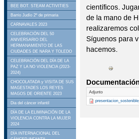
científicos. Jug
BEE BOT. STEAM ACTIVITIES
Barrio Judío 2º de primaria
de la mano de He
CARNAVALES 2023
realizaremos col
CELEBRACIÓN DEL 50
Síguenos para v
ANIVERSARIO DEL
HERMANAMIENTO DE LAS
hacemos.
CIUDADES DE NARA Y TOLEDO
CELEBRACIÓN DEL DÍA DE LA
PAZ Y LA NO VIOLENCIA (2023-
2024)
Documentación 
CHOCOLATADA y VISITA DE SUS
MAGESTADES LOS REYES
Adjunto
MAGOS DE ORIENTE 2023
presentacion_sostenible
Dia del cáncer infantil
DÍA DE LA ELIMINACIÓN DE LA
VIOLENCIA CONTRA LA MUJER
2024
DÍA INTERNACIONAL DEL