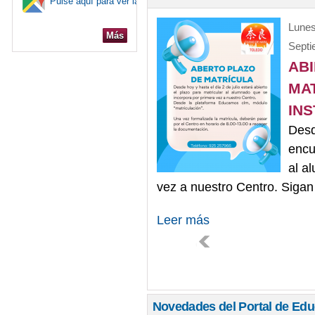
Pulse aquí para ver la ubicación en el mapa
Lunes
Más
Septi
ABI
MA
IN
Desd
encu
al a
vez a nuestro Centro. Sigan
Leer más
Novedades del Portal de Ed