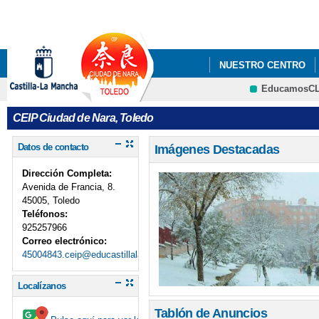
Pa
co
pri
NUESTRO CENTRO
EducamosC
ECOESCUELAS
E
CRFP
CEIP Ciudad de Nara, Toledo
Datos de contacto
Imágenes Destacadas
Dirección Completa:
Avenida de Francia, 8.
45005, Toledo
Teléfonos:
925257966
Correo electrónico:
45004843.ceip@educastillalamancha.es
Localízanos
Tablón de Anuncios